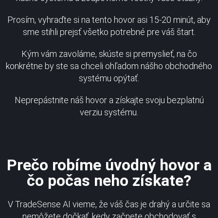
Prosím, vyhraďte si na tento hovor asi 15-20 minút, aby
sme stihli prejsť všetko potrebné pre váš štart.
Kým vám zavoláme, skúste si premyslieť, na čo
konkrétne by ste sa chceli ohľadom nášho obchodného
systému opýtať.
Neprepástnite náš hovor a získajte svoju bezplatnú
verziu systému.
Prečo robíme úvodný hovor a
čo počas neho získate?
V TradeSense AI vieme, že váš čas je drahý a určite sa
nemôžete dočkať, kedy začnete obchodovať s