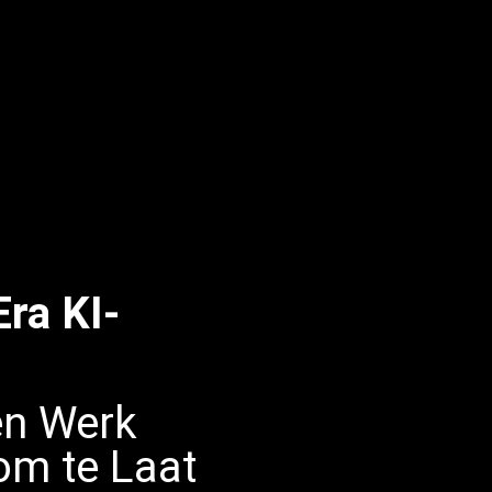
ra KI-
 en Werk
om te Laat