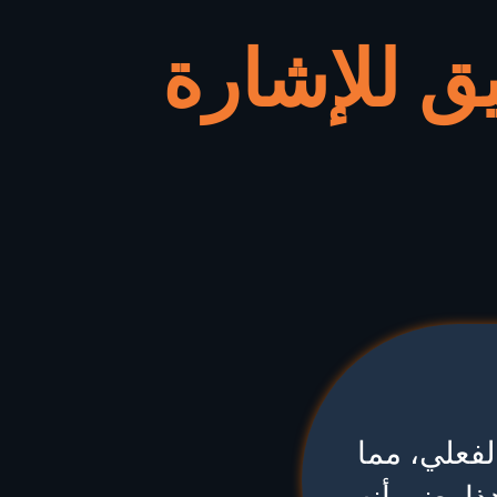
يق للإشارة
لفعلي، مما