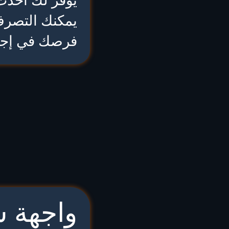
يوفر لك أحدث 
يمكنك التصرف
فرصك في إجر
واجهة س