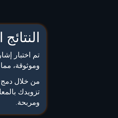
النتائج 
تم اختبار إشار
وموثوقة، مما 
من خلال دمج ال
تزويدك بالمعل
ومربحة.