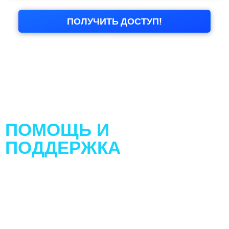
ПОМОЩЬ И
ПОДДЕРЖКА
Персональная помощь и поддержка со
стороны моей команды: В Quantum System
Management мы хотим быть уверены в том,
что наши пользователи получают
первоклассную поддержку в любое время.