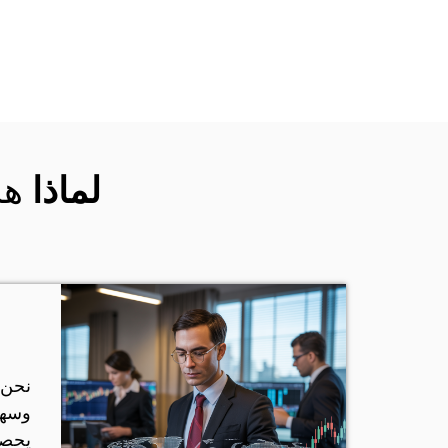
هذ
لماذا
نحن
يحصل