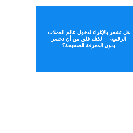
تحدث إلى خبير
هل تشعر بالإغراء لدخول عالم العملات
الرقمية — لكنك قلق من أن تخسر
المخاطر، وليس بالتخمين العشوائي.
بدون المعرفة الصحيحة؟
الرقمية باستراتيجية واضحة لإدارة
سنريك كيف تقترب من العملات