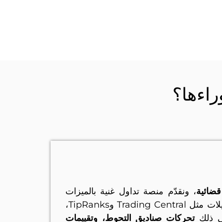
اءها؟
ضائية
، ونقدّم منصة تداول غنية بالميزات
وسهلة الاستخدام. بفضل الأدوات المتكاملة من أبرز مزوّدي التحليلات مثل Trading Central وTipRanks،
ي ذلك
تحركات صناديق التحوط، وتقييمات