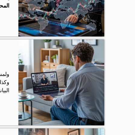
المح
ولمس
وكذل
البيا