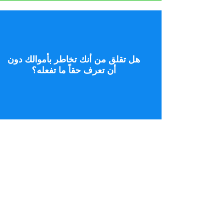
تحدث إلى خبير
هل تقلق من أنك تخاطر بأموالك دون
التداول عن وعي.
أن تعرف حقاً ما تفعله؟
تحتاجها لتتوقف عن المقامرة وتبدأ
احصل على المعرفة والبنية التي