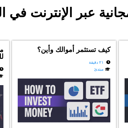
انية عبر الإنترنت في ا
كيف تستثمر أموالك وأين؟
ما
لل
٢١ دقيقة
مبتدئ