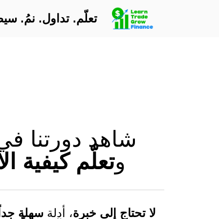
تعلّم. تداول. نمُ. س
شاهد دورتنا في 
تعلّم كيفية ال
و
لا تحتاج إلى خبرة
سهلة جداً
، أدلة