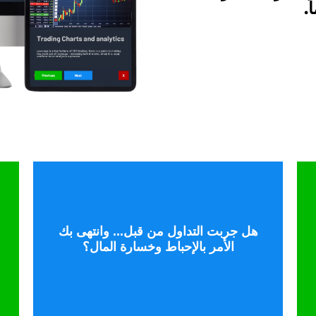
ً.
تحدث إلى خبير
هل جربت التداول من قبل... وانتهى بك
الأمر بالإحباط وخسارة المال؟
باستخدام بيانات حقيقية وأدوات مجرّبة.
الشائعة وابدأ في تنفيذ تداولات أذكى
تعلّم كيف تتجنب أخطاء المبتدئين