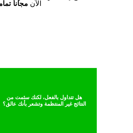
مجاناً تماما
الآن
تحدث إلى خبير
هل تتداول بالفعل، لكنك سئمت من
إلى قرارات منتظمة.
النتائج غير المنتظمة وتشعر بأنك عالق؟
تساعدك في تحويل التداول العشوائي
اكتشف استراتيجيات وتحليلات عملية