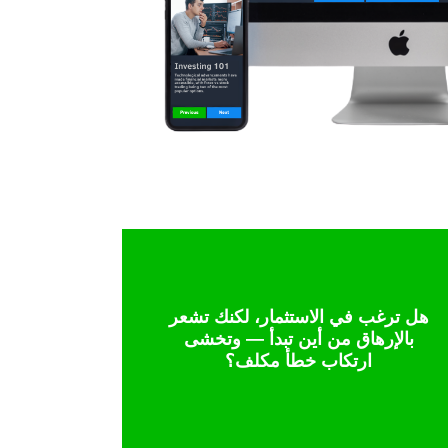
تحدث إلى خبير
هل ترغب في الاستثمار، لكنك تشعر
بالإرهاق من أين تبدأ — وتخشى
بثقة — حتى لو لم تجرب من قبل.
ارتكاب خطأ مكلف؟
خطوة بخطوة، لتتمكن من الاستثمار
دورتنا المجانية تقدم لك بداية واضحة