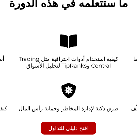
ما ستتعلّمه في هذه الدورة
ط
كيفية استخدام أدوات احترافية مثل Trading
أس
Central وTipRanks لتحليل الأسواق
ّف
طرق ذكية لإدارة المخاطر وحماية رأس المال
كيفي
افتح دليلي للتداول