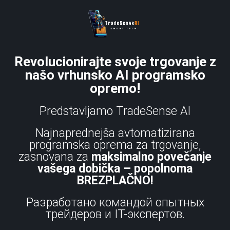
Revolucionirajte svoje trgovanje z
našo vrhunsko AI programsko
opremo!
Predstavljamo TradeSense AI
Najnaprednejša avtomatizirana
programska oprema za trgovanje,
zasnovana za
maksimalno povečanje
vašega dobička – popolnoma
BREZPLAČNO!
Разработано командой опытных
трейдеров и IT-экспертов.