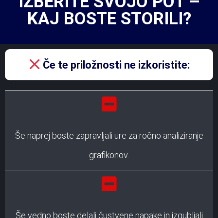
IZBERITE SVOJO POT –
KAJ BOSTE STORILI?
Če te priložnosti ne izkoristite:
Še naprej boste zapravljali ure za ročno analiziranje
grafikonov.
Še vedno boste delali čustvene napake in izgubljali