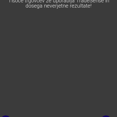
Tisoče trgovcev že uporablja TradeSense in
dosega neverjetne rezultate!