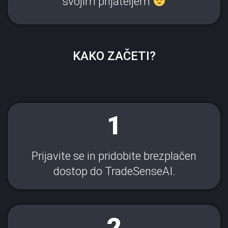
svojim prijateljem
KAKO ZAČETI?
1
Prijavite se in pridobite brezplačen
dostop do TradeSenseAI.
2