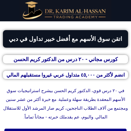
اتقن سوق الأسهم مع أفضل خبير تداول في دبي
كورس مجاني - ٢٠ درس من الدكتور كريم الحسن
انضم لأكثر من ٤٥,٠٠٠ متداول عربي غيروا مستقبلهم المالي
في ٢٠ درس قوي، الدكتور كريم الحسن بيشرح استراتيجيات سوق
الأسهم المعقدة بطريقة سهلة وعملية. مع خبرة أكثر من عشر سنين
ومجتمع من آلاف الطلاب الناجحين، كريم صار المرشد الأول للاستقلال
المالي. واليوم، عم يقدملك خبرته - مجاناً تماماً.