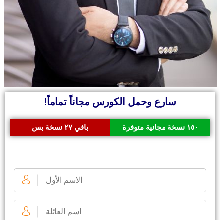
سارع وحمل الكورس مجاناً تماماً!
١٥٠ نسخة مجانية متوفرة
باقي ٢٧ نسخة بس