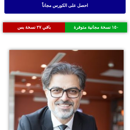
احصل على الكورس مجاناً
١٥٠ نسخة مجانية متوفرة
باقي ٢٧ نسخة بس