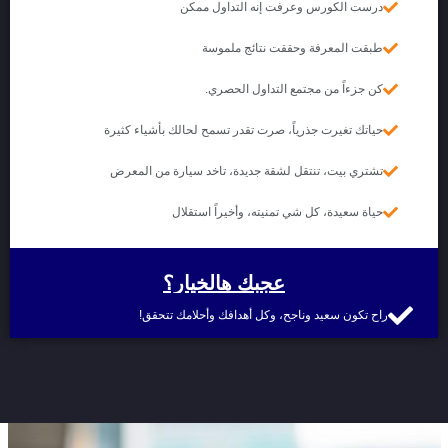
درست الكورس وعرفت إنه التداول ممكن
طبقت المعرفة وحققت نتائج ملموسة
كن جزءاً من مجتمع التداول الحصري.
حياتك تغيرت جذرياً، صرت تقدر تسمح لحالك بأشياء كثيرة
تشتري بيت، تنتقل لشقة جديدة، تاخد سيارة من المعرض
حياة سعيدة، كل شي تمنيته، وأخيراً استقلال
عجبك هالخيار؟
راح تكون سعيد وناجح، وكل أهدافك وأحلامك تتحقق!