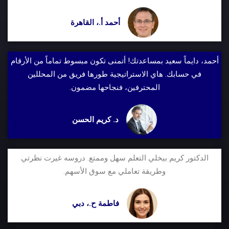
أحمد أ.، القاهرة
أحمد، دايماً سعيد بمساعدتك! أتمنى تكون مبسوط تماماً من الأرقام
في حسابك. هاي الاستراتيجية طورها فريق من المحللين
المحترفين، فنجاحها مضمون.
د. كريم الحسن
الدكتور كريم بيخلي التعلم سهل وممتع. دروسه غيرت نظرتي
وطريقة تعاملي مع سوق الأسهم.
فاطمة ح.، دبي