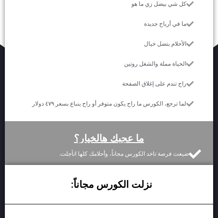
كل شي بيضل زي ما هو
ما في أرباح جديدة
الأحلام بتضل خيال
الحياة مملة والشغل روتين
راح تندم على إغلاق الصفحة
لما ترجع، الكورس ما راح يكون متوفر أو راح ينباع بسعر ٤٧٩ دولار
ما عجبك هالخيار؟
ضيعت فرصة تاخد الكورس مجاناً، وأحلامك كلها اتأجلت.
نزلت الكورس مجاناً: