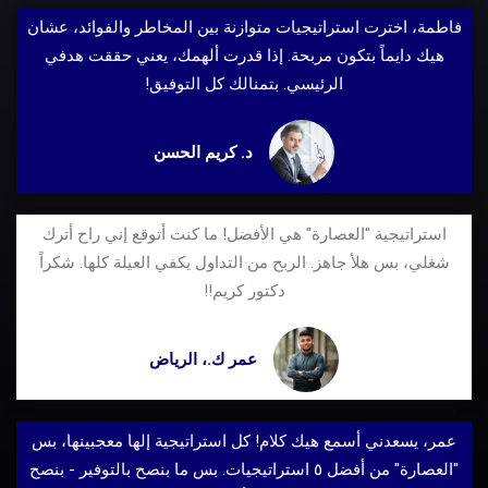
فاطمة، اخترت استراتيجيات متوازنة بين المخاطر والفوائد، عشان
هيك دايماً بتكون مربحة. إذا قدرت ألهمك، يعني حققت هدفي
الرئيسي. بتمنالك كل التوفيق!
د. كريم الحسن
استراتيجية "العصارة" هي الأفضل! ما كنت أتوقع إني راح أترك
شغلي، بس هلأ جاهز. الربح من التداول يكفي العيلة كلها. شكراً
دكتور كريم!!
عمر ك.، الرياض
عمر، يسعدني أسمع هيك كلام! كل استراتيجية إلها معجبينها، بس
"العصارة" من أفضل ٥ استراتيجيات. بس ما بنصح بالتوفير - بنصح