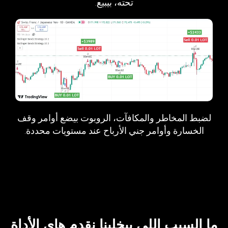
تحته، بيبيع.
لضبط المخاطر والمكافآت، الروبوت بيضع أوامر وقف
الخسارة وأوامر جني الأرباح عند مستويات محددة.
ما السبب اللي بيخلينا نقدم هاي الأداة