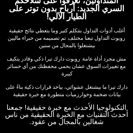
المتداولين، تعرفوا على سلاحكم
السري الجديد: أرباح بدون توتر على
الطيار الآلي!
أغلب أدوات التداول بتتكلم كتير وما بتعطي نتائج حقيقية.
روبوت التداول تبعنا مختلف. تم تصميمه من خبراء ماليين
بيشتغلوا بالمجال من سنين.
مش مجرد أداة عامة. روبوت دارك تيرا ذكي وقادر يتكيف
مع تغييرات السوق عشان يحمي محفظتك من أي خسائر
كبيرة.
دارك تيرا ما بيشتغل عشوائي، بياخد قرارات ذكية بناءً على
بيانات ضخمة وخوارزميات متطورة مع خبرة حقيقية.
التكنولوجيا الأحدث مع خبرة حقيقية! جمعنا
أحدث التقنيات مع الخبرة الحقيقية من ناس
شغالين بالمجال من عقود.​