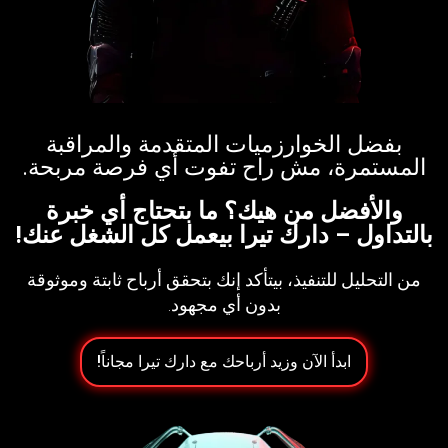
بفضل الخوارزميات المتقدمة والمراقبة
المستمرة، مش راح تفوت أي فرصة مربحة.​
والأفضل من هيك؟ ما بتحتاج أي خبرة
بالتداول – دارك تيرا بيعمل كل الشغل عنك!
من التحليل للتنفيذ، بيتأكد إنك بتحقق أرباح ثابتة وموثوقة
بدون أي مجهود.
ابدأ الآن وزيد أرباحك مع دارك تيرا مجاناً!