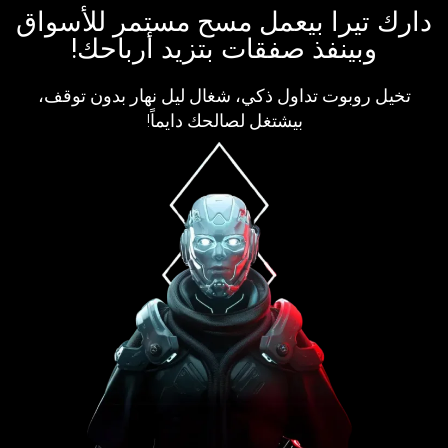
دارك تيرا بيعمل مسح مستمر للأسواق
وبينفذ صفقات بتزيد أرباحك!
تخيل روبوت تداول ذكي، شغال ليل نهار بدون توقف،
بيشتغل لصالحك دايماً!