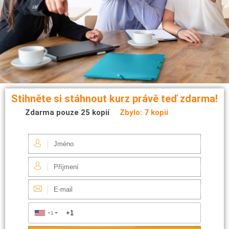
Stihněte si stáhnout kurz právě teď zdarma!
Zdarma pouze 25 kopií
Zbylo: 7 kopií