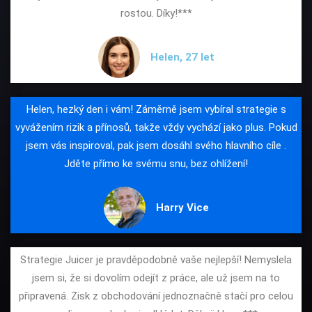
rostou. Díky!***
Helen, 27 let
Helen, hezký den i vám! Záměrně jsem vybíral strategie s
vyvážením rizik a přínosů, takže vždy vychází jako plus. Pokud
jsem vás inspiroval, pak jsem dosáhl svého hlavního cíle .
Jděte přímo ke svému snu, bez ohlížení!
Harry Vice
Strategie Juicer je pravděpodobně vaše nejlepší! Nemyslela
jsem si, že si dovolím odejít z práce, ale už jsem na to
připravená. Zisk z obchodování jednoznačně stačí pro celou