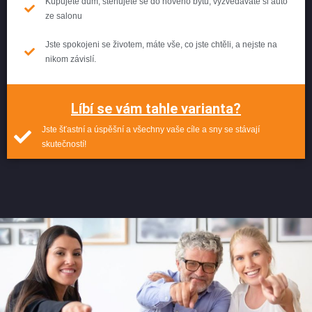
Kupujete dům, stěhujete se do nového bytu, vyzvedáváte si auto
ze salonu
Jste spokojeni se životem, máte vše, co jste chtěli, a nejste na
nikom závislí.
Líbí se vám tahle varianta?
Jste šťastní a úspěšní a všechny vaše cíle a sny se stávají
skutečností!