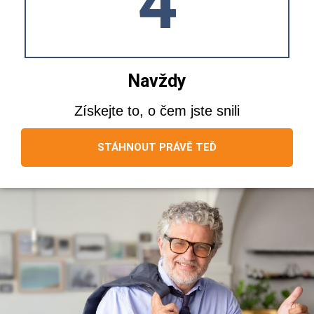
4
Navždy
Získejte to, o čem jste snili
STÁHNOUT PRÁVĚ TEĎ