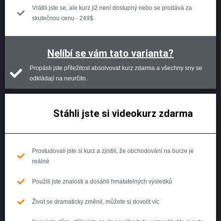
Vrátili jste se, ale kurz již není dostupný nebo se prodává za
skutečnou cenu - 249$.
Nelíbí se vám tato varianta?
Propásli jste příležitost absolvovat kurz zdarma a všechny sny se
odkládají na neurčito.
Stáhli jste si videokurz zdarma
Prostudovali jste si kurz a zjistili, že obchodování na burze je
reálné
Použili jste znalosti a dosáhli hmatatelných výsledků
Život se dramaticky změnil, můžete si dovolit víc