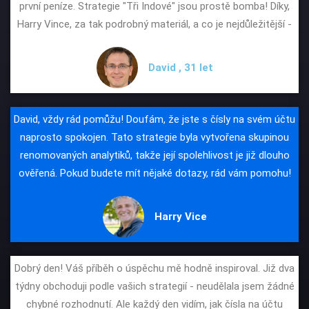
první peníze. Strategie "Tři Indové" jsou prostě bomba! Díky,
Harry Vince, za tak podrobný materiál, a co je nejdůležitější -
David , 31 let
David, vždy rád pomůžu! Doufám, že jste s čísly na svém účtu
naprosto spokojen. Tato strategie byla vytvořena skupinou
renomovaných analytiků, takže její spolehlivost je již dlouho
ověřená. Pokud budete mít nějaké dotazy, rád vám pomohu!
Harry Vice
Dobrý den! Váš příběh o úspěchu mě hodně inspiroval. Již dva
týdny obchoduji podle vašich strategií - neudělala jsem žádné
chybné rozhodnutí. Ale každý den vidím, jak čísla na účtu