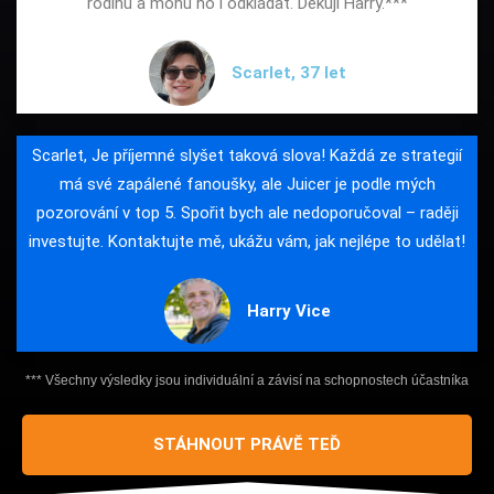
rodinu a mohu ho i odkládat. Děkuji Harry.***
Scarlet, 37 let
Scarlet, Je příjemné slyšet taková slova! Každá ze strategií
má své zapálené fanoušky, ale Juicer je podle mých
pozorování v top 5. Spořit bych ale nedoporučoval – raději
investujte. Kontaktujte mě, ukážu vám, jak nejlépe to udělat!
Harry Vice
*** Všechny výsledky jsou individuální a závisí na schopnostech účastníka
STÁHNOUT PRÁVĚ TEĎ