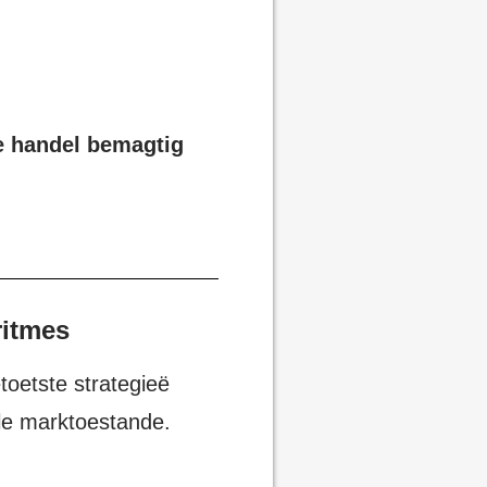
se handel bemagtig
ritmes
toetste strategieë
le marktoestande.