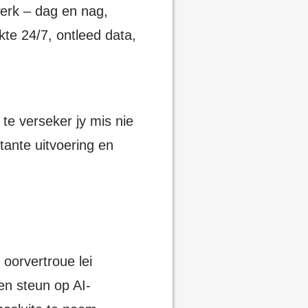
werk – dag en nag,
te 24/7, ontleed data,
 te verseker jy mis nie
tante uitvoering en
oorvertroue lei
en steun op AI-