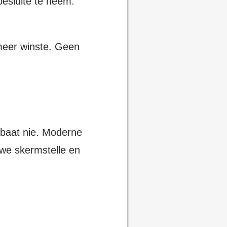
besluite te neem.
imeer winste. Geen
 baat nie. Moderne
ewe skermstelle en