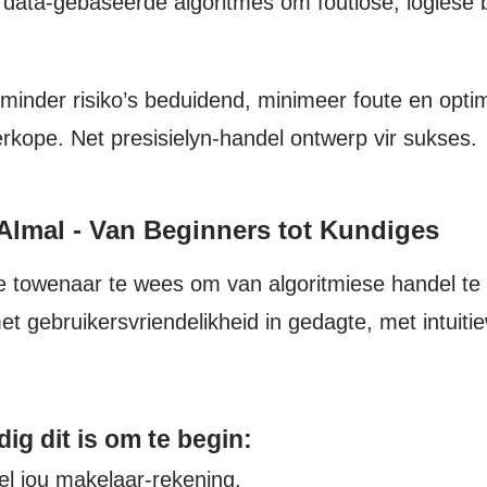
 data-gebaseerde algoritmes om foutlose, logiese 
rminder risiko’s beduidend, minimeer foute en opt
rkope. Net presisielyn-handel ontwerp vir sukses.
 Almal - Van Beginners tot Kundiges
ële towenaar te wees om van algoritmiese handel te
et gebruikersvriendelikheid in gedagte, met intuiti
ig dit is om te begin:
l jou makelaar-rekening.