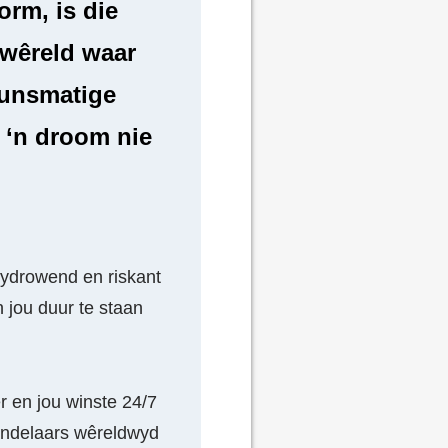
orm, is die
 wêreld waar
kunsmatige
e ‘n droom nie
 tydrowend en riskant
 jou duur te staan
r en jou winste 24/7
handelaars wêreldwyd