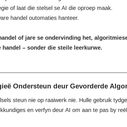
egie of laat die stelsel se AI die oproep maak.
are handel outomaties hanteer.
 handel of jare se ondervinding het, algoritmie
 handel – sonder die steile leerkurwe.
gieë Ondersteun deur Gevorderde Algo
lsels steun nie op raaiwerk nie. Hulle gebruik tydge
rkkundiges en verfyn deur AI om aan te pas by reë