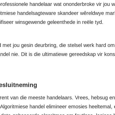
n professionele handelaar wat ononderbroke vir jou 
ritmiese handelsagteware skandeer wêreldwye mark
ifiseer winsgewende geleenthede in reële tyd.
d met jou gesin deurbring, die stelsel werk hard om
del nie. Dit is die ultimatiewe gereedskap vir kons
esluitneming
prent van die meeste handelaars. Vrees, hebsug en 
. Algoritmiese handel elimineer emosies heeltemal, 