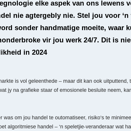
 tegnologie elke aspek van ons lewens v
del nie agtergebly nie. Stel jou voor ‘n
ord sonder handmatige moeite, waar 
nonderbroke vir jou werk 24/7. Dit is ni
klikheid in 2024
markte is vol geleenthede – maar dit kan ook uitputtend,
t jy na grafieke staar of emosionele besluite neem, kan
r was om jou handel te outomatiseer, risiko’s te minimee
t algoritmiese handel – ‘n speletjie-veranderaar wat 