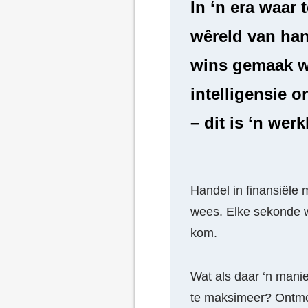
In ‘n era waar
wêreld van han
wins gemaak w
intelligensie o
– dit is ‘n wer
Handel in finansiële 
wees. Elke sekonde wa
kom.
Wat als daar ‘n manie
te maksimeer? Ontmoe