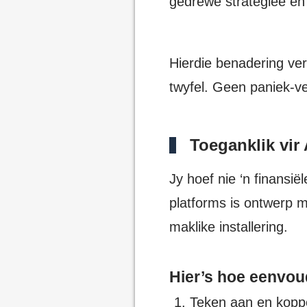
gedrewe strategieë en
Hierdie benadering ve
twyfel. Geen paniek-ve
Toeganklik vir
Jy hoef nie ‘n finansi
platforms is ontwerp m
maklike installering.
Hier’s hoe eenvoud
Teken aan en koppe