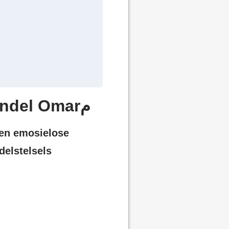
Hoekom Meer Handelaars Algoritmiese Handel Omarم
 en emosielose
delstelsels