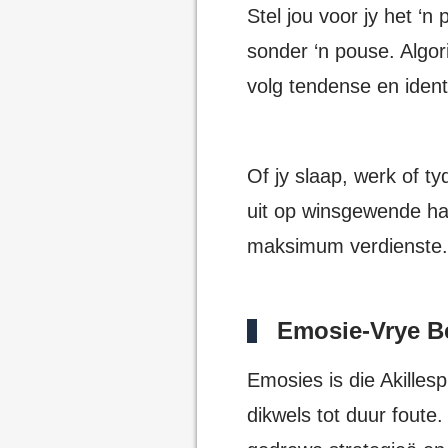
Stel jou voor jy het ‘
sonder ‘n pouse. Algo
volg tendense en ident
Of jy slaap, werk of ty
uit op winsgewende han
maksimum verdienste.
Emosie-Vrye B
Emosies is die Akilles
dikwels tot duur foute