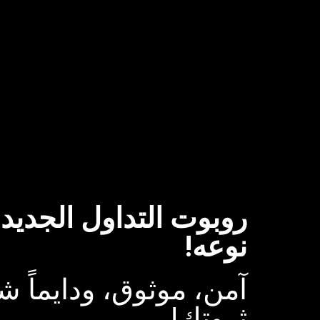
روبوت التداول الجديد
نوعه!
آمن، موثوق، ودايماً ش
ثروتك!