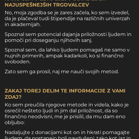
NAJUSPEŠNEJŠIH TRGOVALCEV
No, moja zgodba se je zares začela, ko sem izvedel,
da je plačeval tudi štipendije na različnih univerzah
in akademijah.
Spoznal sem potencial dajanja priložnosti ljudem in
pomoči pri doseganju njihovih sanj.
Spoznal sem, da lahko ljudem pomagaš ne samo v
nujnih primerih, ampak kadarkoli, ko si finančno
svoboden.
Zato sem ga prosil, naj me nauči svojih metod.
ZAKAJ TOREJ DELIM TE INFORMACIJE Z VAMI
ZDAJ?
Ko sem preučila njegove metode in videla, kako je
osrečil nešteto ljudi in jim dal priložnost, da so
finančno neodvisni, me je prisilil, da mu dam eno
obljubo:
Nadaljujte z donacijami kot on in hkrati pomagajte
ljudem, da postanejo bolj navdušeni, tako kot jaz in