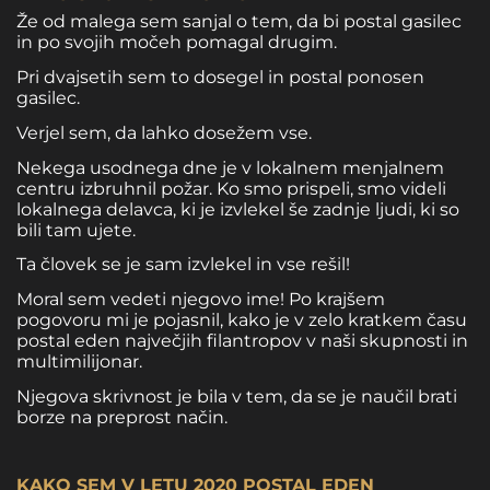
Že od malega sem sanjal o tem, da bi postal gasilec
in po svojih močeh pomagal drugim.
Pri dvajsetih sem to dosegel in postal ponosen
gasilec.
Verjel sem, da lahko dosežem vse.
Nekega usodnega dne je v lokalnem menjalnem
centru izbruhnil požar. Ko smo prispeli, smo videli
lokalnega delavca, ki je izvlekel še zadnje ljudi, ki so
bili tam ujete.
Ta človek se je sam izvlekel in vse rešil!
Moral sem vedeti njegovo ime! Po krajšem
pogovoru mi je pojasnil, kako je v zelo kratkem času
postal eden največjih filantropov v naši skupnosti in
multimilijonar.
Njegova skrivnost je bila v tem, da se je naučil brati
borze na preprost način.
KAKO SEM V LETU 2020 POSTAL EDEN