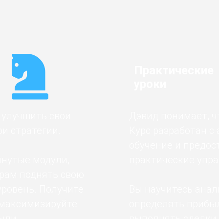
Практические
уроки
 улучшить свои
Дэвид понимает, ч
и стратегии.
Курс разработан с
обучение и предос
инутые модули,
практические упр
рам поднять свою
уровень. Получите
Вы научитесь анал
 максимизируйте
определять прибы
ыли.
выполнять сделки.