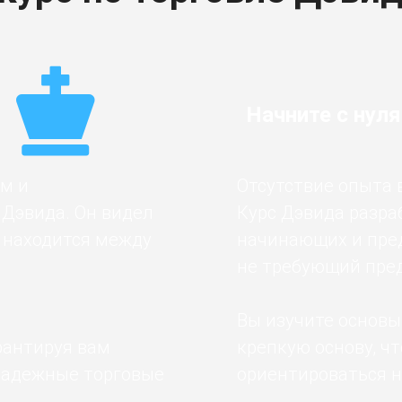
Начните с нуля
м и
Отсутствие опыта 
Дэвида. Он видел
Курс Дэвида разра
то находится между
начинающих и пре
не требующий пре
и
Вы изучите основы
рантируя вам
крепкую основу, ч
надежные торговые
ориентироваться н