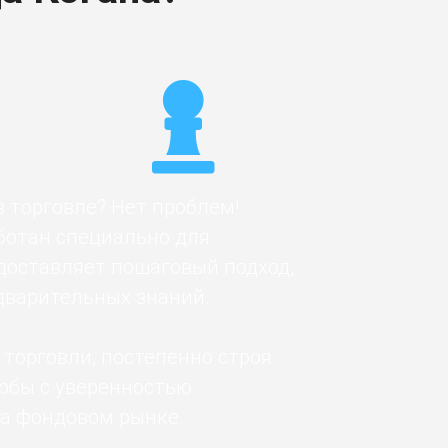
в торговле? Нет проблем!
ботан специально для
доставляет пошаговый подход,
дварительных знаний.
 торговли, постепенно строя
тобы с уверенностью
а фондовом рынке.