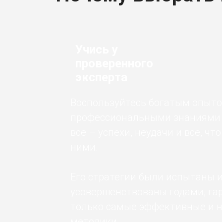
Учись у
проверенного
эксперта
Воспользуйтесь богатым опыто
профессиональными знаниями 
все – успехи, неудачи и все, ч
ними.
Его стратегии были испытаны 
усовершенствованы годами, га
только самые эффективные и 
методики.