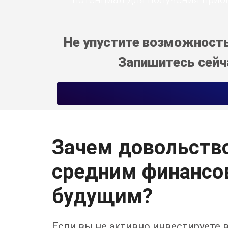
Не упустите возможность 
Запишитесь сейча
Зачем довольств
средним финанс
будущим?
Если вы не активно инвестируете 