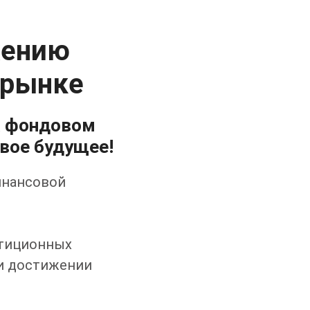
жению
 рынке
а фондовом
вое будущее!
инансовой
стиционных
 и достижении