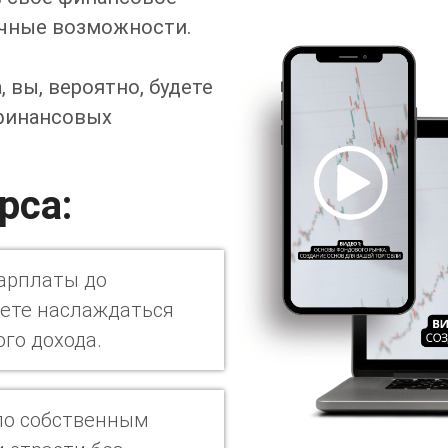
ечные возможности.
 вы, вероятно, будете
 финансовых
рса:
зарплаты до
дете наслаждаться
го дохода.
по собственным