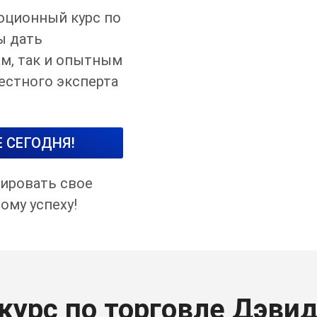
юционный курс по
ы дать
м, так и опытным
естного эксперта
 СЕГОДНЯ!
нировать свое
ому успеху!
урс по торговле Дэвид