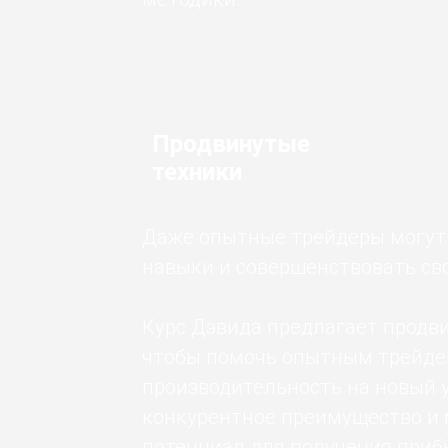
Продвинутые
техники
Даже опытные трейдеры могут
навыки и совершенствовать сво
Курс Дэвида предлагает продв
чтобы помочь опытным трейде
производительность на новый 
конкурентное преимущество и
потенциал для получения приб