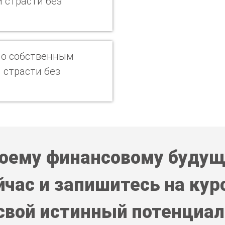
 страсти без
по собственным
 страсти без
воему финансовому будущ
час и запишитесь на кур
свой истинный потенциал