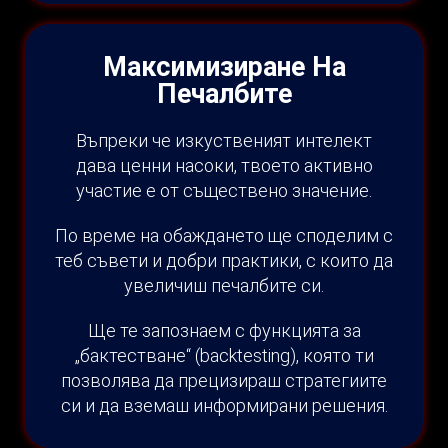
Максимизиране На
Печалбите
Въпреки че изкуственият интелект
дава ценни насоки, твоето активно
участие е от съществено значение.
По време на обаждането ще споделим с
теб съвети и добри практики, с които да
увеличиш печалбите си.
Ще те запознаем с функцията за
„бактестване“ (backtesting), която ти
позволява да прецизираш стратегиите
си и да вземаш информирани решения.