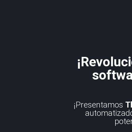
¡Revoluci
softwa
¡Presentamos
T
automatizado
pote