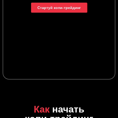
Стартуй копи‑трейдинг
Как
начать