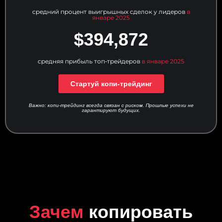
средний процент выигрышных сделок у лидеров
в
январе 2025
$394,872
средняя прибыль топ‑трейдеров
в январе 2025
Стартуй копи‑трейдинг
Важно: копи-трейдинг всегда связан с риском. Прошлые успехи не
гарантируют будущих.
Зачем
копировать