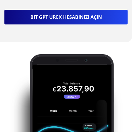
BIT GPT UREX HESABINIZI AÇIN