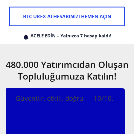
BTC UREX AI HESABINIZI HEMEN AÇIN
ACELE EDİN – Yalnızca 7 hesap kaldı!
480.000 Yatırımcıdan Oluşan
Topluluğumuza Katılın!
Kripto ticareti için en güvenli yol
kesinlikle BitGptApp!