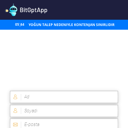
05
43
YOĞUN TALEP NEDENIYLE KONTENJAN SINIRLIDIR
Bit GPT Urex
ve en son
sürümümüz 2.0: Bit Urex AI
Uygulaması