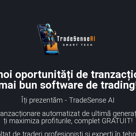
oi oportunități de tranzacți
mai bun software de trading
Îți prezentăm - TradeSense AI
anzacționare automatizat de ultimă generați
ți maximiza profiturile, complet GRATUIT!
tat de traderi profesioniști și experți în teh