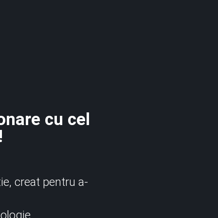
onare cu cel
!
e, creat pentru a-
nologie