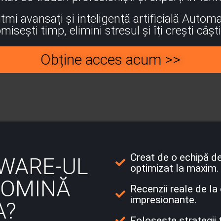
tmi avansați și inteligență artificială Autom
isești timp, elimini stresul și îți crești câști
Obține acces acum >>
Creat de o echipă de
TWARE-UL
optimizat la maxim.
DOMINĂ
Recenzii reale de la 
impresionante.
A?
Folosește strategii t