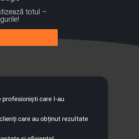
atizează totul –
gurile!
 profesioniști care l-au
clienți care au obținut rezultate
estate și eficiente!