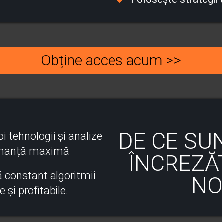
Obține acces acum >>
DE CE SU
i tehnologii și analize
ormanță maximă
ÎNCREZĂT
 constant algoritmii
NO
 și profitabile.