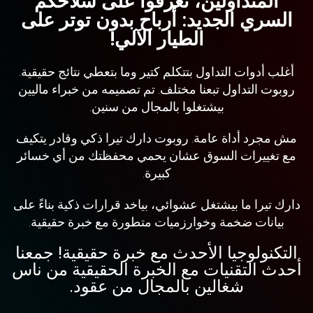
المتداولين، تعرفوا على سلاحكم
السري الجديد: أرباح بدون توتر على
الطيار الآلي!
أغلب أدوات التداول بتتكلم كتير وما بتعطي نتائج حقيقية.
روبوت التداول تبعنا مختلف. تم تصميمه من خبراء ماليين
بيشتغلوا بالمجال من سنين.
مش مجرد أداة عامة. روبوت دارك تيرا ذكي وقادر يتكيف
مع تغييرات السوق عشان يحمي محفظتك من أي خسائر
كبيرة.
دارك تيرا ما بيشتغل عشوائي، بياخد قرارات ذكية بناءً على
بيانات ضخمة وخوارزميات متطورة مع خبرة حقيقية.
التكنولوجيا الأحدث مع خبرة حقيقية! جمعنا
أحدث التقنيات مع الخبرة الحقيقية من ناس
شغالين بالمجال من عقود.​