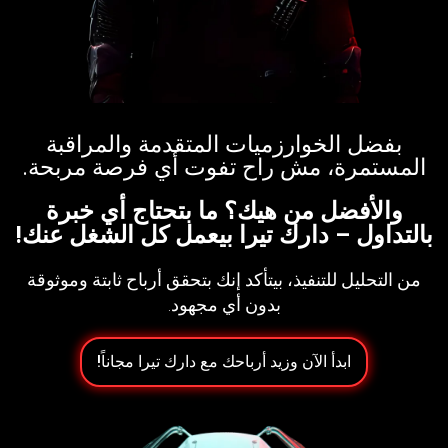
بفضل الخوارزميات المتقدمة والمراقبة
المستمرة، مش راح تفوت أي فرصة مربحة.​
والأفضل من هيك؟ ما بتحتاج أي خبرة
بالتداول – دارك تيرا بيعمل كل الشغل عنك!
من التحليل للتنفيذ، بيتأكد إنك بتحقق أرباح ثابتة وموثوقة
بدون أي مجهود.
ابدأ الآن وزيد أرباحك مع دارك تيرا مجاناً!