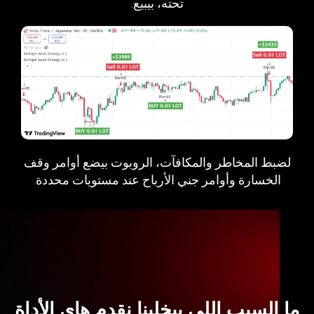
تحته، بيبيع.
لضبط المخاطر والمكافآت، الروبوت بيضع أوامر وقف
الخسارة وأوامر جني الأرباح عند مستويات محددة.
ما السبب اللي بيخلينا نقدم هاي الأداة