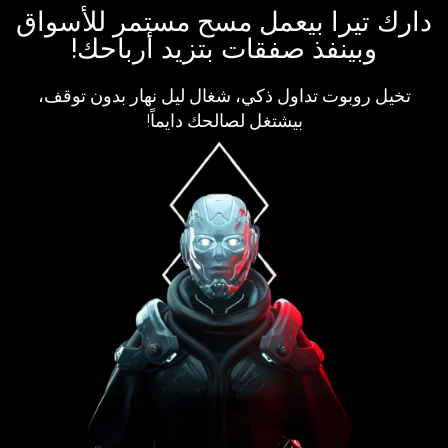
دارك تيرا بيعمل مسح مستمر للأسواق
وبينفذ صفقات بتزيد أرباحك!
تخيل روبوت تداول ذكي، شغال ليل نهار بدون توقف،
بيشتغل لصالحك دايماً!